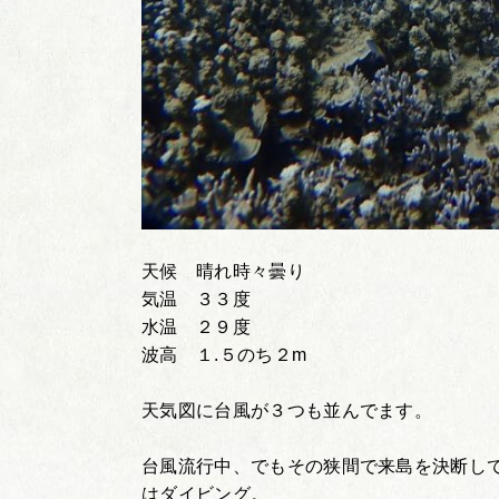
天候 晴れ時々曇り
気温 ３３度
水温 ２９度
波高 １.５のち２m
天気図に台風が３つも並んでます。
台風流行中、でもその狭間で来島を決断し
はダイビング。