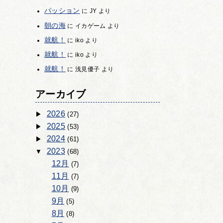
パッション
に
JY
より
朝の海
に
イカゲーム
より
就航！
に
iko
より
就航！
に
iko
より
就航！
に
浅見優子
より
アーカイブ
2026
(27)
2025
(53)
2024
(61)
2023
(68)
12月
(7)
11月
(7)
10月
(9)
9月
(5)
8月
(8)