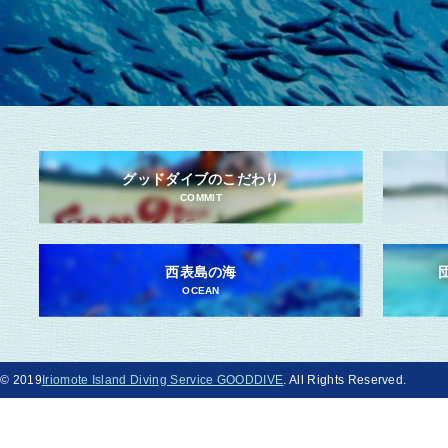
グッドダイブのこだわり
COMMIT
西表島の海
OCEAN
© 2019
Iriomote Island Diving Service GOODDIVE
. All Rights Reserved.