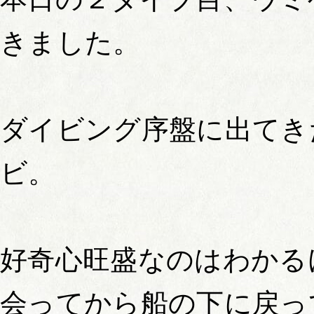
きました。
ダイビング序盤に出てき
ビ。
好奇心旺盛なのはわかる
会ってから船の下に戻っ