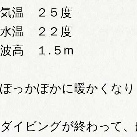
気温 ２５度
水温 ２２度
波高 １.５m
ぽっかぽかに暖かくなり
ダイビングが終わって、