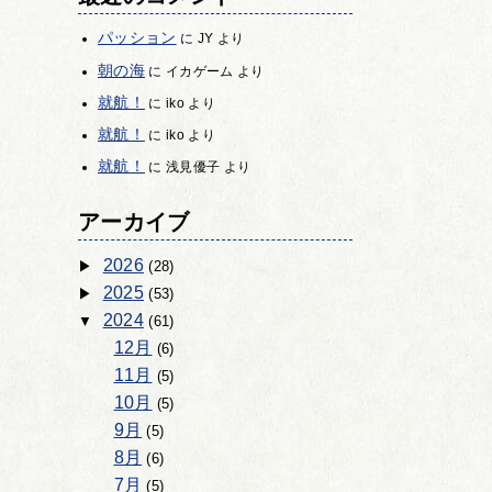
パッション
に
JY
より
朝の海
に
イカゲーム
より
就航！
に
iko
より
就航！
に
iko
より
就航！
に
浅見優子
より
アーカイブ
2026
(28)
2025
(53)
2024
(61)
12月
(6)
11月
(5)
10月
(5)
9月
(5)
8月
(6)
7月
(5)