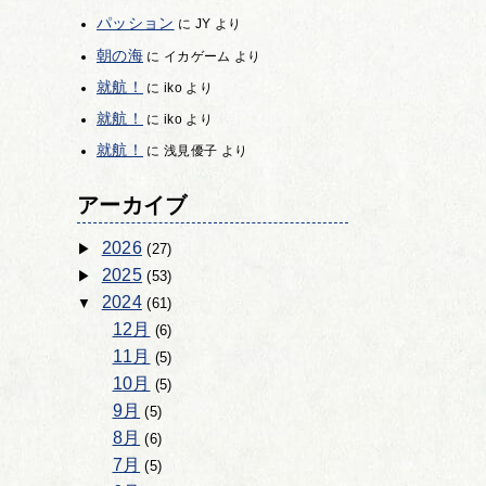
パッション
に
JY
より
朝の海
に
イカゲーム
より
就航！
に
iko
より
就航！
に
iko
より
就航！
に
浅見優子
より
アーカイブ
2026
(27)
2025
(53)
2024
(61)
12月
(6)
11月
(5)
10月
(5)
9月
(5)
8月
(6)
7月
(5)