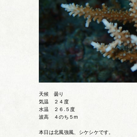
天候 曇り
気温 ２４度
水温 ２６.５度
波高 ４のち５m
本日は北風強風、シケシケです。