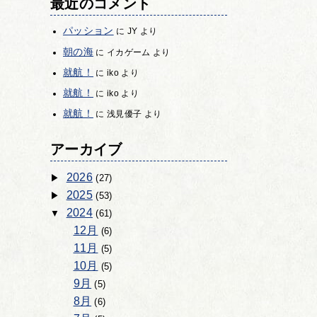
最近のコメント
パッション
に
JY
より
朝の海
に
イカゲーム
より
就航！
に
iko
より
就航！
に
iko
より
就航！
に
浅見優子
より
アーカイブ
2026
(27)
2025
(53)
2024
(61)
12月
(6)
11月
(5)
10月
(5)
9月
(5)
8月
(6)