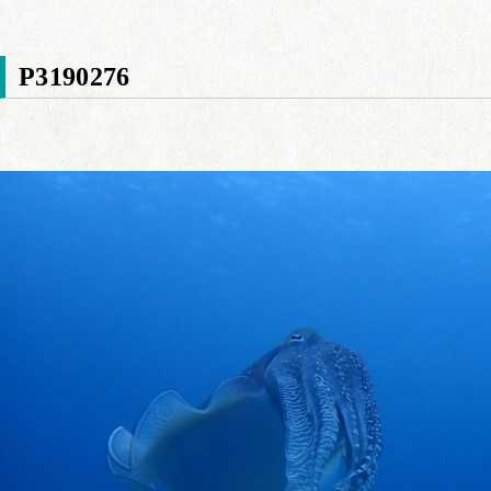
P3190276