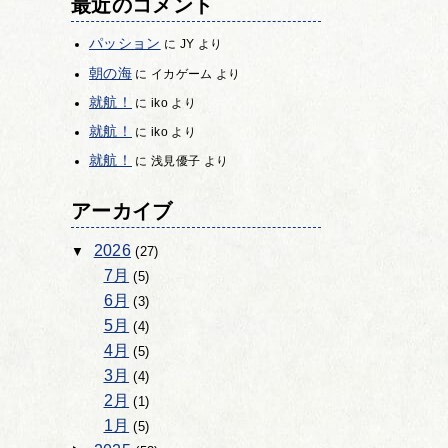
最近のコメント
パッション
に
JY
より
朝の海
に
イカゲーム
より
就航！
に
iko
より
就航！
に
iko
より
就航！
に
浅見優子
より
アーカイブ
2026
(27)
7月
(5)
6月
(3)
5月
(4)
4月
(5)
3月
(4)
2月
(1)
1月
(5)