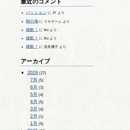
最近のコメント
パッション
に
JY
より
朝の海
に
イカゲーム
より
就航！
に
iko
より
就航！
に
iko
より
就航！
に
浅見優子
より
アーカイブ
2026
(27)
7月
(5)
6月
(3)
5月
(4)
4月
(5)
3月
(4)
2月
(1)
1月
(5)