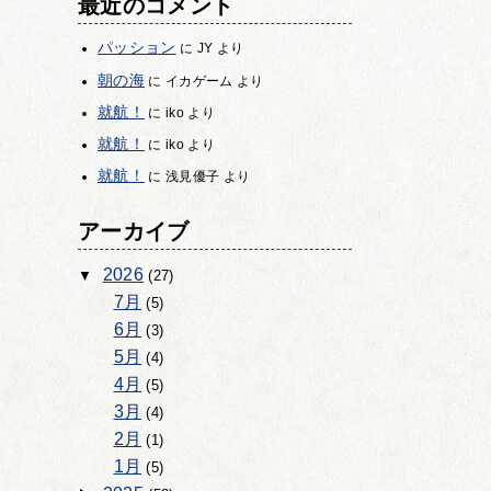
最近のコメント
パッション
に
JY
より
朝の海
に
イカゲーム
より
就航！
に
iko
より
就航！
に
iko
より
就航！
に
浅見優子
より
アーカイブ
2026
(27)
7月
(5)
6月
(3)
5月
(4)
4月
(5)
3月
(4)
2月
(1)
1月
(5)