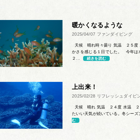
暖かくなるような
2025/04/07
ファンダイビング
天候 晴れ時々曇り 気温 ２５度 
かさを感じる１日でした。 今年は
２...
続きを読む
上出来！
2025/02/28
リフレッシュダイビ
天候 晴れ 気温 ２４度 水温 ２
たいい天気が続いている。冬シーズン
む