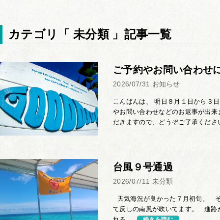
カテゴリ「
未分類
」記事一覧
ご予約やお問い合わせ
2026/07/31
お知らせ
こんばんは、 明日８月１日から３
やお問い合わせなどのお返事が出来
だきますので、どうぞご了承くださ
台風９号通過
2026/07/11
未分類
天気海況が良かった７月初旬。 そ
て反しの南風が吹いてます。 進路
れる...
続きを読む