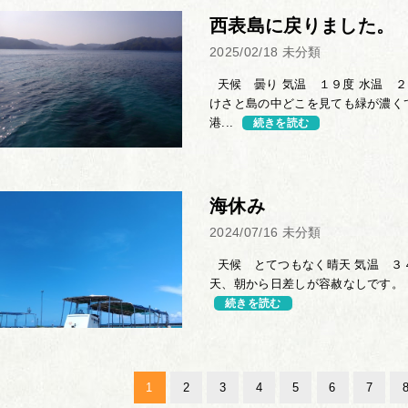
西表島に戻りました。
2025/02/18
未分類
天候 曇り 気温 １９度 水温 ２
けさと島の中どこを見ても緑が濃く
港...
続きを読む
海休み
2024/07/16
未分類
天候 とてつもなく晴天 気温 ３４
天、朝から日差しが容赦なしです。 海
続きを読む
1
2
3
4
5
6
7