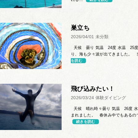
巣立ち
2026/04/01
未分類
天候 曇り 気温 24度 水温 25度
り、海も少々波が出てきました。 当
を読む
飛び込みたい！
2026/03/24
体験ダイビング
天候 晴れ時々曇り 気温 26度 水
まれました。 春休み中でもあるので
続きを読む