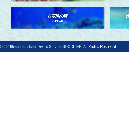
西表島の海
OCEAN
© 2019
Iriomote Island Diving Service GOODDIVE
. All Rights Reserved.