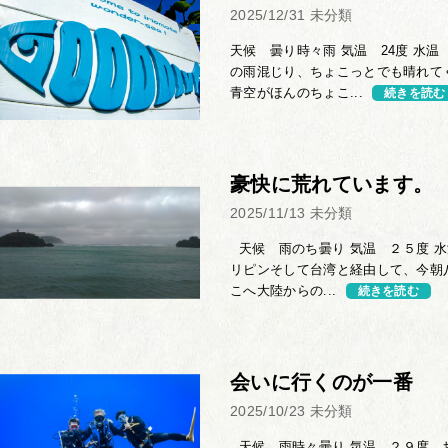
2025/12/31
未分類
天候 曇り時々雨 気温 24度 水温 
の雨混じり、ちょこっとでも晴れて
青空がほんのちょこ...
続きを読む
豪快に荒れています。
2025/11/13
未分類
天候 雨のち曇り 気温 ２５度 水
リピンそして台湾と経由して、今朝
こへ大陸からの...
続きを読む
会いに行くのが一番
2025/10/23
未分類
天候 雨時々曇り 気温 ２９度 