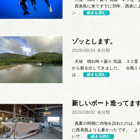
西表島に来てすでに33年、西表に
ン...
続きを読む
ゾッとします。
2025/09/24
未分類
天候 晴れ時々曇り 気温 ３２度 
から船を出してきました。 台風１
は...
続きを読む
新しいボート造ってま
2025/08/02
未分類
真夏の時期に内地を訪れたのは、初
に西表島よりも暑かったです。 よ
いで...
続きを読む