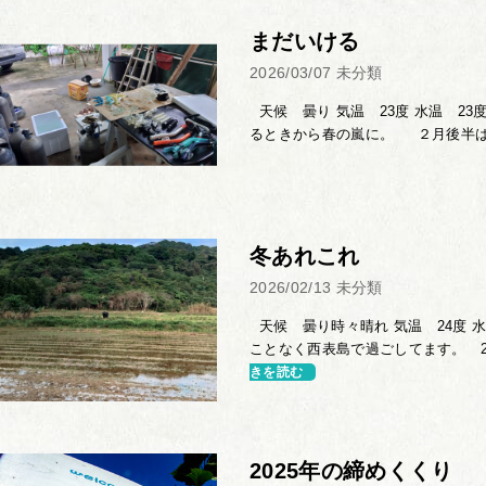
まだいける
2026/03/07
未分類
天候 曇り 気温 23度 水温 2
るときから春の嵐に。 ２月後半は確
冬あれこれ
2026/02/13
未分類
天候 曇り時々晴れ 気温 24度 水
ことなく西表島で過ごしてます。 2
きを読む
2025年の締めくくり