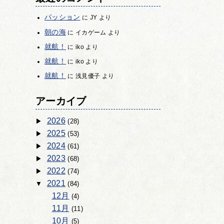
パッション
に
JY
より
朝の海
に
イカゲーム
より
就航！
に
iko
より
就航！
に
iko
より
就航！
に
浅見優子
より
アーカイブ
2026
(28)
2025
(53)
2024
(61)
2023
(68)
2022
(74)
2021
(84)
12月
(4)
11月
(11)
10月
(5)