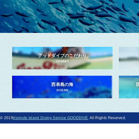
グッドダイブのこだわり
COMMIT
西表島の海
OCEAN
© 2019
Iriomote Island Diving Service GOODDIVE
. All Rights Reserved.