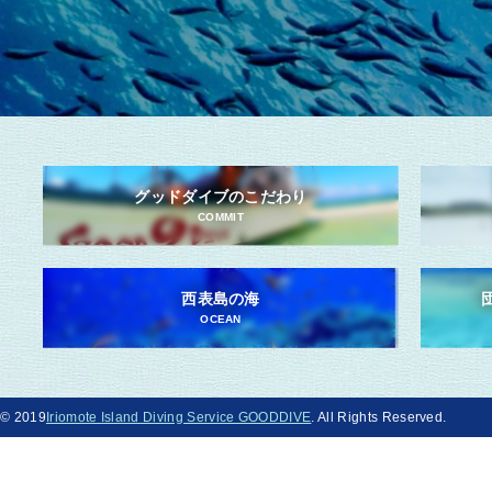
グッドダイブのこだわり
COMMIT
西表島の海
OCEAN
© 2019
Iriomote Island Diving Service GOODDIVE
. All Rights Reserved.