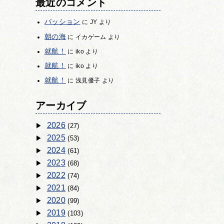
最近のコメント
パッション
に
JY
より
朝の海
に
イカゲーム
より
就航！
に
iko
より
就航！
に
iko
より
就航！
に
浅見優子
より
アーカイブ
2026
(27)
2025
(53)
2024
(61)
2023
(68)
2022
(74)
2021
(84)
2020
(99)
2019
(103)