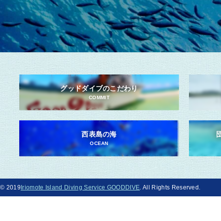
グッドダイブのこだわり
COMMIT
西表島の海
OCEAN
© 2019
Iriomote Island Diving Service GOODDIVE
. All Rights Reserved.