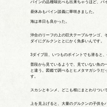
パインの品種味比べも出来ちゃうほど、パ
昼休みもパイン談義に華咲きました。
海は本日も良かった。
沖合のリーフの上の巨大テーブルサンゴ、
ダイにグルクンととにかく魚多いんです。
3ダイブ目、いつものポイントでも潜ると
普段から見ているようで、見ていない魚の
と違う。図鑑で調べるとヒメタマガシラだ
す。
スカシとキンメ、どこも根にまとわりつい
上を見上げると、大量のグルクンの子供を