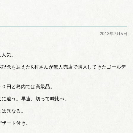
2013年7月5日
大人気。
本記念を迎えたK村さんが無人売店で購入してきたゴールデ
００円と島内では高級品。
なに違う。早速、切って味比べ。
とは異なる。
デザート付き。