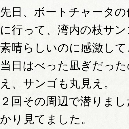
先日、ボートチャータの
に行って、湾内の枝サン
素晴らしいのに感激して
当日はべった凪ぎだった
え、サンゴも丸見え。
２回その周辺で潜りまし
かり見てました。