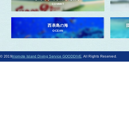
COMMIT
西表島の海
OCEAN
© 2019
Iriomote Island Diving Service GOODDIVE
. All Rights Reserved.