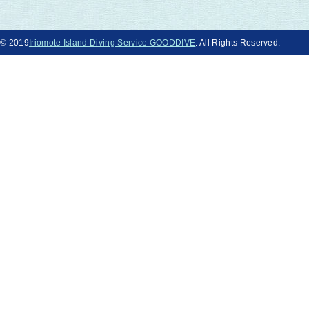
© 2019
Iriomote Island Diving Service GOODDIVE
. All Rights Reserved.