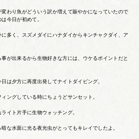
が変わり魚がどういう訳か増えて賑やかになっていたので
のは今日が初めて。
外に多く、スズメダイにハナダイからキンチャクダイ、ア
る事が出来るから生物好きな方には、ウケるポイントだと
今日は夕方に再度出発してナイトダイビング。
フィングしている時にちょうどサンセット。
れライト片手に生物ウォッチング。
っ暗な水面に光る夜光虫がとってもキレイでしたよ。