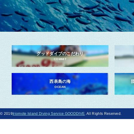
グッドダイブのこだわり
COMMIT
西表島の海
OCEAN
© 2019
Iriomote Island Diving Service GOODDIVE
. All Rights Reserved.