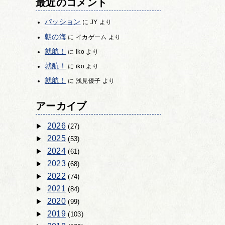
最近のコメント
パッション
に
JY
より
朝の海
に
イカゲーム
より
就航！
に
iko
より
就航！
に
iko
より
就航！
に
浅見優子
より
アーカイブ
2026
(27)
2025
(53)
2024
(61)
2023
(68)
2022
(74)
2021
(84)
2020
(99)
2019
(103)