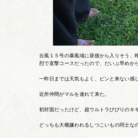
台風１５号の暴風域に昼後から入りそう、
烈で直撃コースだったので、だいぶ早めか
一昨日までは天気もよく、ピンと来ない感
近所仲間がマルを連れて来た。
初対面だったけど、超ウルトラびびりのキ
どっちも大概嫌われるしつこいもの同士な