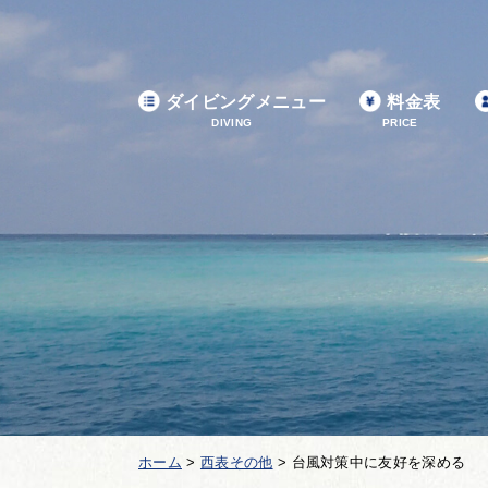
ダイビングメニュー
料金表
DIVING
PRICE
ホーム
>
西表その他
>
台風対策中に友好を深める