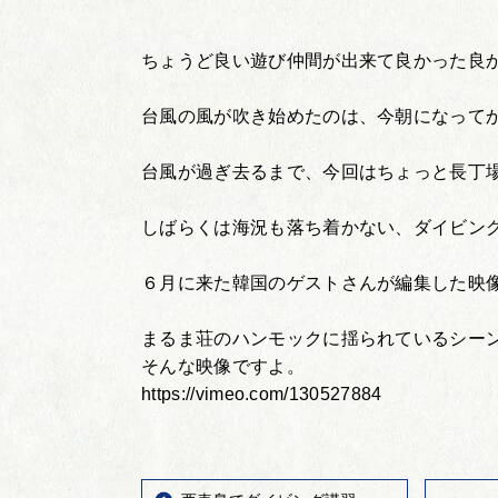
ちょうど良い遊び仲間が出来て良かった良
台風の風が吹き始めたのは、今朝になって
台風が過ぎ去るまで、今回はちょっと長丁
しばらくは海況も落ち着かない、ダイビン
６月に来た韓国のゲストさんが編集した映
まるま荘のハンモックに揺られているシー
そんな映像ですよ。
https://vimeo.com/130527884