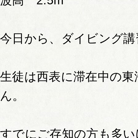
波高 2.5m
今日から、ダイビング講
生徒は西表に滞在中の東
ん。
すでにご存知の方も多い