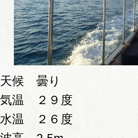
天候 曇り
気温 ２９度
水温 ２６度