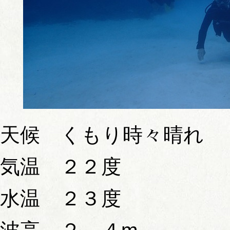
天候 くもり時々晴れ
気温 ２２度
水温 ２３度