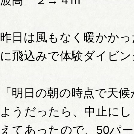
波高 ２→４m
昨日は風もなく暖かかっ
に飛込みで体験ダイビン
「明日の朝の時点で天候
ようだったら、中止にし
えてあったので、50パ