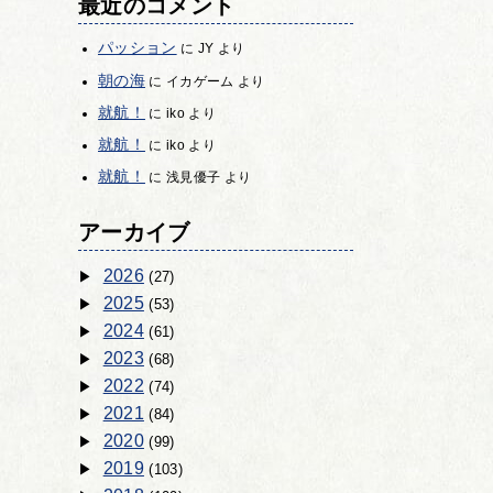
最近のコメント
パッション
に
JY
より
朝の海
に
イカゲーム
より
就航！
に
iko
より
就航！
に
iko
より
就航！
に
浅見優子
より
アーカイブ
2026
(27)
2025
(53)
2024
(61)
2023
(68)
2022
(74)
2021
(84)
2020
(99)
2019
(103)