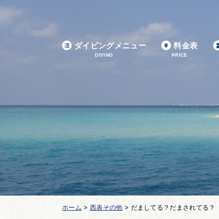
ダイビングメニュー
料金表
DIVING
PRICE
ホーム
>
西表その他
>
だましてる？だまされてる？