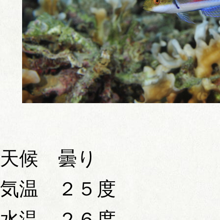
天候 曇り
気温 ２５度
水温 ２６度