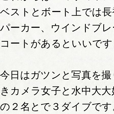
ベストとボート上では長
パーカー、ウインドブレ
コートがあるといいです
今日はガツンと写真を撮
きカメラ女子と水中大大
の２名とで３ダイブです