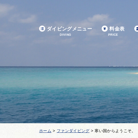
ダイビングメニュー
料金表
DIVING
PRICE
ホーム
>
ファンダイビング
>
寒い国からようこそ。