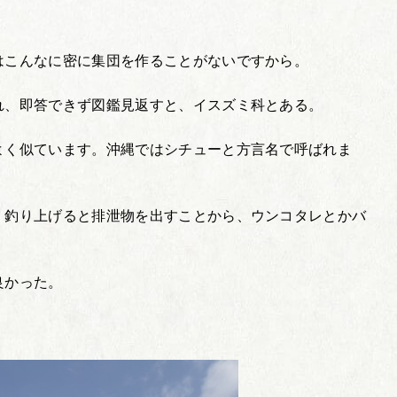
はこんなに密に集団を作ることがないですから。
れ、即答できず図鑑見返すと、イスズミ科とある。
よく似ています。沖縄ではシチューと方言名で呼ばれま
、釣り上げると排泄物を出すことから、ウンコタレとかバ
良かった。