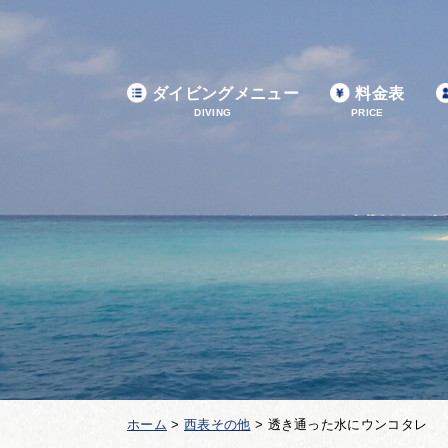
ダイビングメニュー
料金表
DIVING
PRICE
ホーム
>
西表その他
>
透き通った水にウンコタレ