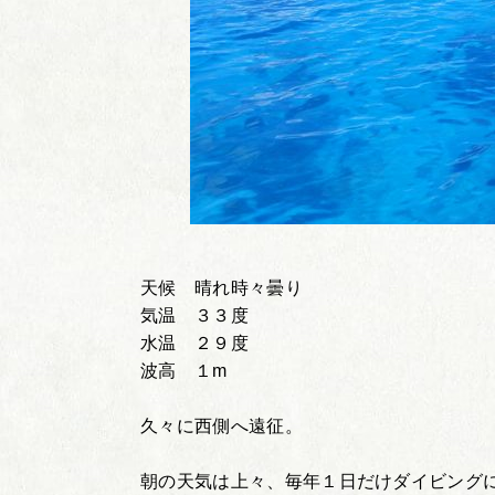
天候 晴れ時々曇り
気温 ３３度
水温 ２９度
波高 １m
久々に西側へ遠征。
朝の天気は上々、毎年１日だけダイビング