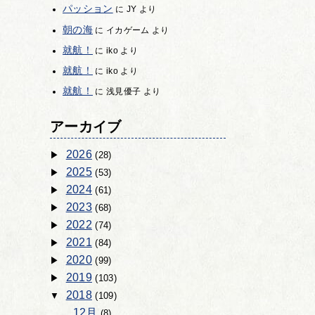
パッション
に
JY
より
朝の海
に
イカゲーム
より
就航！
に
iko
より
就航！
に
iko
より
就航！
に
浅見優子
より
アーカイブ
2026
(28)
2025
(53)
2024
(61)
2023
(68)
2022
(74)
2021
(84)
2020
(99)
2019
(103)
2018
(109)
12月
(8)