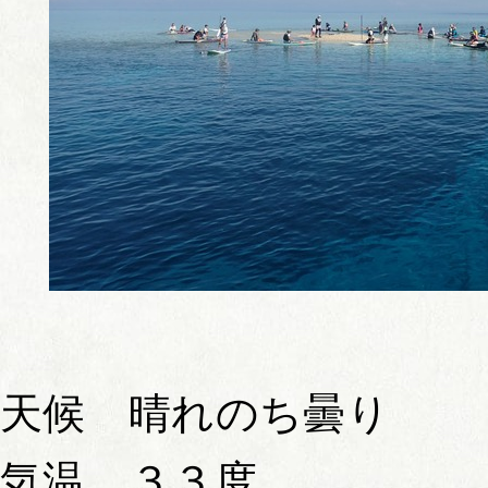
天候 晴れのち曇り
気温 ３３度