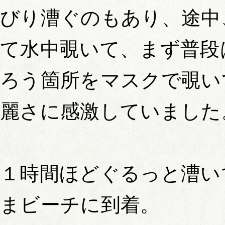
びり漕ぐのもあり、途中
て水中覗いて、まず普段
ろう箇所をマスクで覗い
麗さに感激していました
１時間ほどぐるっと漕い
まビーチに到着。