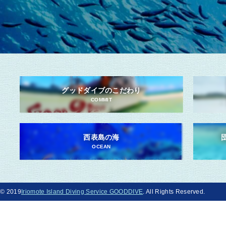
グッドダイブのこだわり
COMMIT
西表島の海
OCEAN
© 2019
Iriomote Island Diving Service GOODDIVE
. All Rights Reserved.