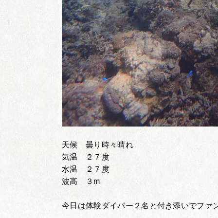
天候 曇り時々晴れ
気温 ２７度
水温 ２７度
波高 ３m
今日は体験ダイバー２名と付き添いでファ