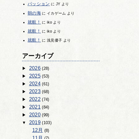
パッション
に
JY
より
朝の海
に
イカゲーム
より
就航！
に
iko
より
就航！
に
iko
より
就航！
に
浅見優子
より
アーカイブ
2026
(28)
2025
(53)
2024
(61)
2023
(68)
2022
(74)
2021
(84)
2020
(99)
2019
(103)
12月
(8)
11月
(7)