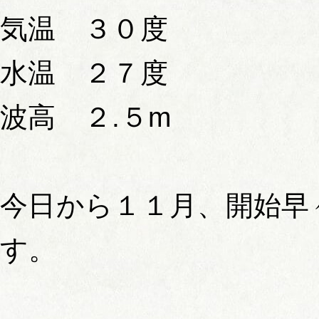
気温 ３０度
水温 ２７度
波高 ２.５m
今日から１１月、開始早
す。