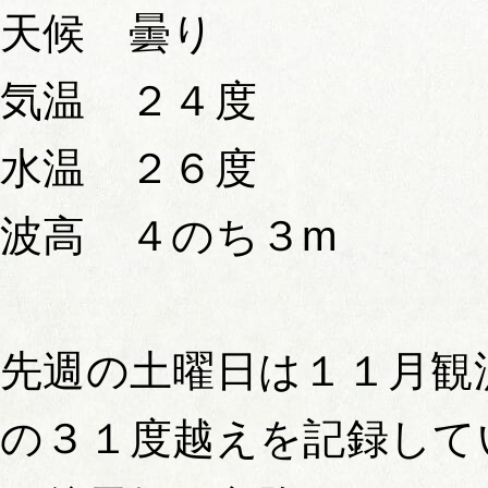
天候 曇り
気温 ２４度
水温 ２６度
波高 ４のち３m
先週の土曜日は１１月観
の３１度越えを記録して