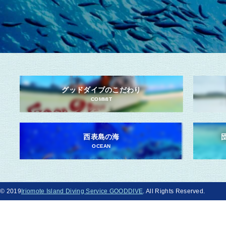
グッドダイブのこだわり
COMMIT
西表島の海
OCEAN
© 2019
Iriomote Island Diving Service GOODDIVE
. All Rights Reserved.