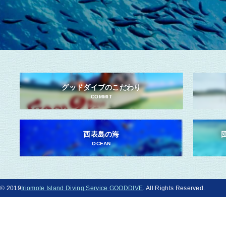
グッドダイブのこだわり
COMMIT
西表島の海
OCEAN
© 2019
Iriomote Island Diving Service GOODDIVE
. All Rights Reserved.