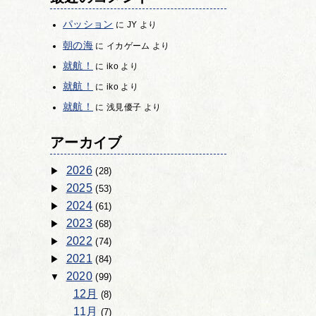
パッション
に
JY
より
朝の海
に
イカゲーム
より
就航！
に
iko
より
就航！
に
iko
より
就航！
に
浅見優子
より
アーカイブ
2026
(28)
2025
(53)
2024
(61)
2023
(68)
2022
(74)
2021
(84)
2020
(99)
12月
(8)
11月
(7)