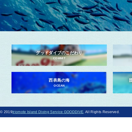
グッドダイブのこだわり
COMMIT
西表島の海
OCEAN
© 2019
Iriomote Island Diving Service GOODDIVE
. All Rights Reserved.