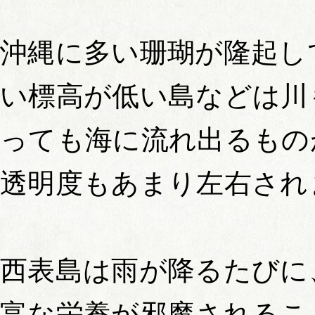
沖縄に多い珊瑚が隆起し
い標高が低い島などは川
っても海に流れ出るもの
透明度もあまり左右され
西表島は雨が降るたびに
富な栄養が邪魔されるこ