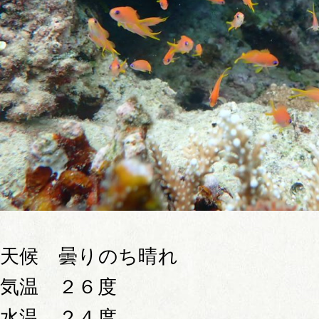
天候 曇りのち晴れ
気温 ２６度
水温 ２４度