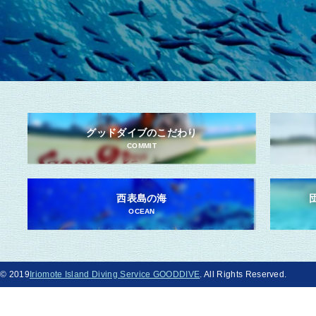
グッドダイブのこだわり
COMMIT
西表島の海
OCEAN
© 2019
Iriomote Island Diving Service GOODDIVE
. All Rights Reserved.