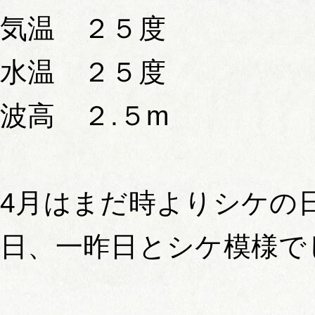
気温 ２５度
水温 ２５度
波高 ２.５m
4月はまだ時よりシケの
日、一昨日とシケ模様で