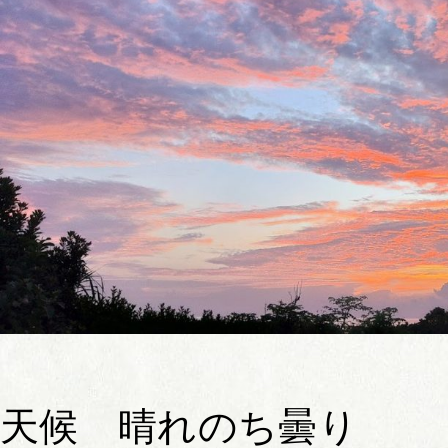
天候 晴れのち曇り