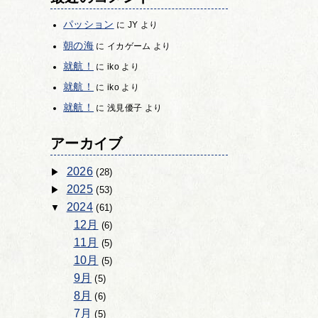
パッション
に
JY
より
朝の海
に
イカゲーム
より
就航！
に
iko
より
就航！
に
iko
より
就航！
に
浅見優子
より
アーカイブ
2026
(28)
2025
(53)
2024
(61)
12月
(6)
11月
(5)
10月
(5)
9月
(5)
8月
(6)
7月
(5)