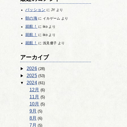
パッション
に
JY
より
朝の海
に
イカゲーム
より
就航！
に
iko
より
就航！
に
iko
より
就航！
に
浅見優子
より
アーカイブ
2026
(28)
2025
(53)
2024
(61)
12月
(6)
11月
(5)
10月
(5)
9月
(5)
8月
(6)
7月
(5)