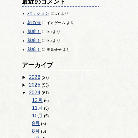
最近のコメント
パッション
に
JY
より
朝の海
に
イカゲーム
より
就航！
に
iko
より
就航！
に
iko
より
就航！
に
浅見優子
より
アーカイブ
2026
(27)
2025
(53)
2024
(61)
12月
(6)
11月
(5)
10月
(5)
9月
(5)
8月
(6)