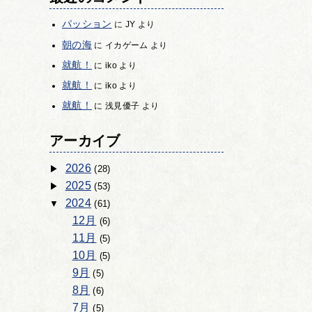
パッション
に
JY
より
朝の海
に
イカゲーム
より
就航！
に
iko
より
就航！
に
iko
より
就航！
に
浅見優子
より
アーカイブ
2026
(28)
2025
(53)
2024
(61)
12月
(6)
11月
(5)
10月
(5)
9月
(5)
8月
(6)
7月
(5)