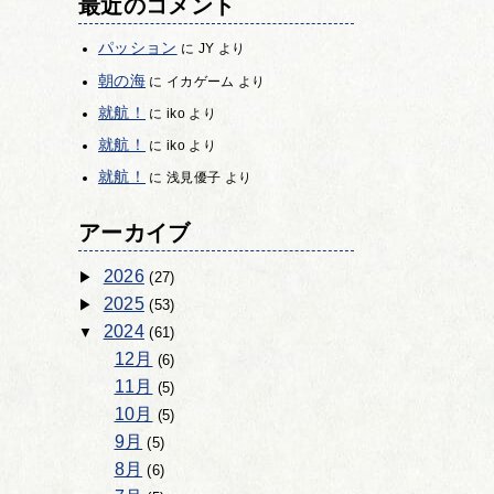
最近のコメント
パッション
に
JY
より
朝の海
に
イカゲーム
より
就航！
に
iko
より
就航！
に
iko
より
就航！
に
浅見優子
より
アーカイブ
2026
(27)
2025
(53)
2024
(61)
12月
(6)
11月
(5)
10月
(5)
9月
(5)
8月
(6)