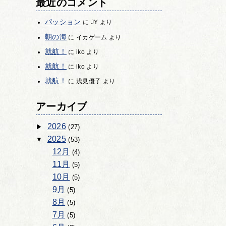
最近のコメント
パッション
に
JY
より
朝の海
に
イカゲーム
より
就航！
に
iko
より
就航！
に
iko
より
就航！
に
浅見優子
より
アーカイブ
2026
(27)
2025
(53)
12月
(4)
11月
(5)
10月
(5)
9月
(5)
8月
(5)
7月
(5)