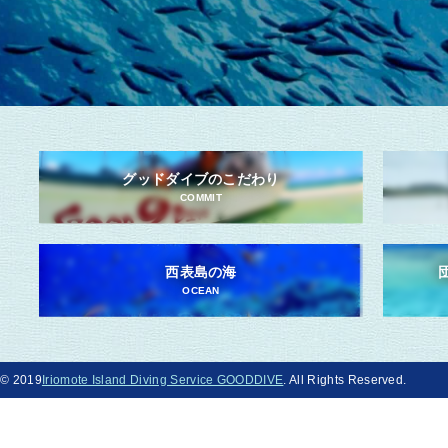
グッドダイブのこだわり
COMMIT
西表島の海
OCEAN
© 2019
Iriomote Island Diving Service GOODDIVE
. All Rights Reserved.