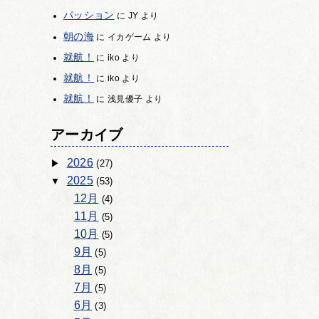
パッション
に
JY
より
朝の海
に
イカゲーム
より
就航！
に
iko
より
就航！
に
iko
より
就航！
に
浅見優子
より
アーカイブ
2026
(27)
2025
(53)
12月
(4)
11月
(5)
10月
(5)
9月
(5)
8月
(5)
7月
(5)
6月
(3)