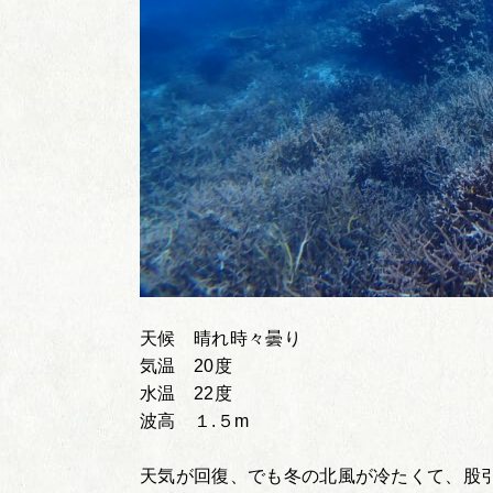
天候 晴れ時々曇り
気温 20度
水温 22度
波高 １.５m
天気が回復、でも冬の北風が冷たくて、股