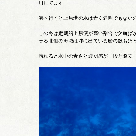
用してます。
港へ行くと上原港の水は青く満潮でもない
この冬は定期船上原便が高い割合で欠航ば
せる北側の海域は沖に出ている船の数もほ
晴れると水中の青さと透明感が一段と際立