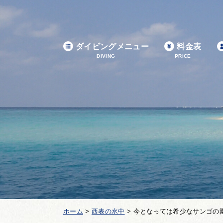
ダイビングメニュー
料金表
DIVING
PRICE
ホーム
>
西表の水中
>
今となっては希少なサンゴの