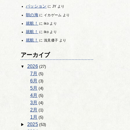
パッション
に
JY
より
朝の海
に
イカゲーム
より
就航！
に
iko
より
就航！
に
iko
より
就航！
に
浅見優子
より
アーカイブ
2026
(27)
7月
(5)
6月
(3)
5月
(4)
4月
(5)
3月
(4)
2月
(1)
1月
(5)
2025
(53)